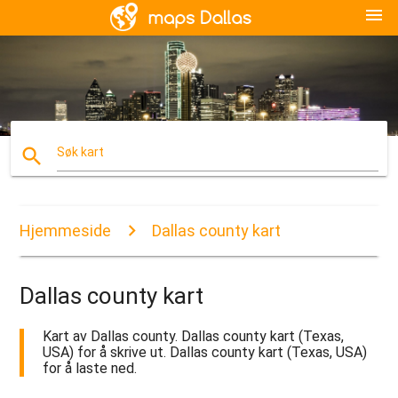
menu
search
Søk kart
Hjemmeside
Dallas county kart
Dallas county kart
Kart av Dallas county. Dallas county kart (Texas,
USA) for å skrive ut. Dallas county kart (Texas, USA)
for å laste ned.