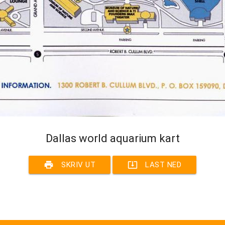
Dallas world aquarium kart
print
system_update_alt
SKRIV UT
LAST NED